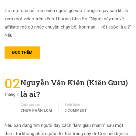
Có một câu hỏi mà nhiều người gõ vào Google ngay sau khi lỡ
xem một video trên kênh Thương Chia Sẻ: “Người này nói về
affiliate mà cứ nhắc chuyện chạy bộ, Ironman — rốt cuộc là ai?”
Nếu …
ĐỌC THÊM
02
Nguyễn Văn Kiên (Kiên Guru)
là ai?
Tháng 7
Categories
Bình luận
CHƯA PHÂN LOẠI
0 COMMENT
Nếu bạn đang tìm người dạy cách “làm giàu nhanh” sau một
đêm, tôi không phải người đó. Rời trang này đi. Còn nếu bạn là