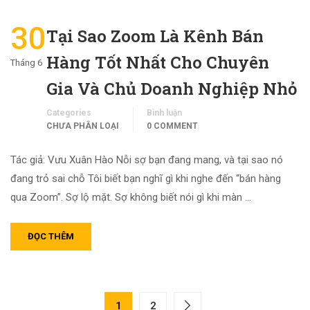
30
Tại Sao Zoom Là Kênh Bán
Hàng Tốt Nhất Cho Chuyên
Tháng 6
Gia Và Chủ Doanh Nghiệp Nhỏ
Categories
Bình luận
CHƯA PHÂN LOẠI
0 COMMENT
Tác giả: Vưu Xuân Hào Nỗi sợ bạn đang mang, và tại sao nó
đang trỏ sai chỗ Tôi biết bạn nghĩ gì khi nghe đến “bán hàng
qua Zoom”. Sợ lộ mặt. Sợ không biết nói gì khi màn …
ĐỌC THÊM
1
2