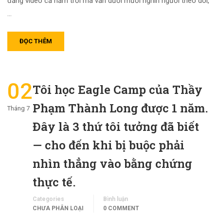
đăng video cả năm trời mà vẫn dưới mười nghìn người theo dõi,
…
ĐỌC THÊM
02
Tôi học Eagle Camp của Thầy
Phạm Thành Long được 1 năm.
Tháng 7
Đây là 3 thứ tôi tưởng đã biết
— cho đến khi bị buộc phải
nhìn thẳng vào bằng chứng
thực tế.
Categories
Bình luận
CHƯA PHÂN LOẠI
0 COMMENT