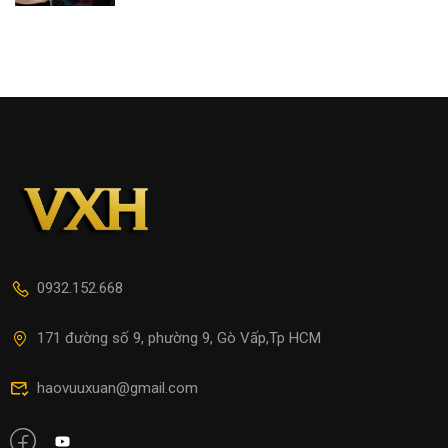
0932.152.668
171 đường số 9, phường 9, Gò Vấp,Tp HCM
haovuuxuan@gmail.com