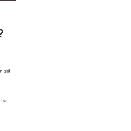
?
n giải
 bối