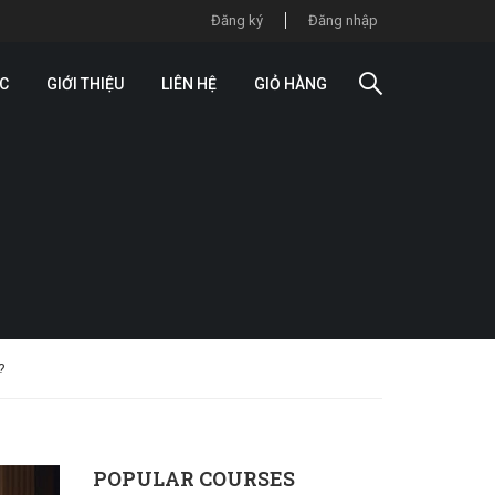
Đăng ký
Đăng nhập
ỨC
GIỚI THIỆU
LIÊN HỆ
GIỎ HÀNG
?
POPULAR COURSES