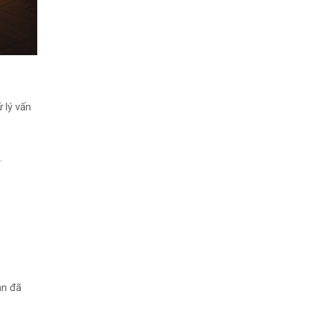
 lý vấn
.
ạn đã