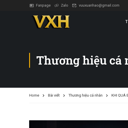
Fanpage
Zalo
vuuxuanhao@gmail.com
T
Thương hiệu cá
Home
Bài viết
Thương hiệu cá nhân
KHI QUÁ 