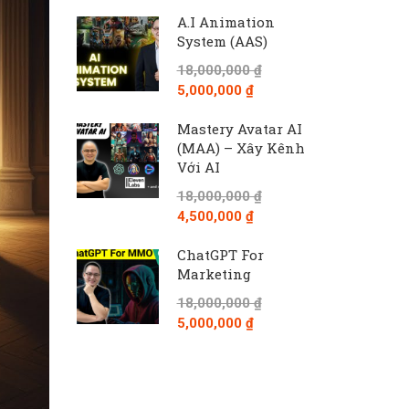
A.I Animation
System (AAS)
18,000,000 ₫
5,000,000 ₫
Mastery Avatar AI
(MAA) – Xây Kênh
Với AI
18,000,000 ₫
4,500,000 ₫
ChatGPT For
Marketing
18,000,000 ₫
5,000,000 ₫