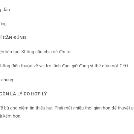
g đầu.
ùng.
Ỉ CẦN ĐÚNG
 liên tục. Không cần chia sẻ đời tư.
những điều thuộc về vai trò lãnh đạo, giữ đúng vị thế của một CEO.
g chung.
CÒN LÀ LÝ DO HỢP LÝ
ể bù cho niềm tin thiếu hụt. Phải mất nhiều thời gian hơn để thuyết p
là kém hơn.