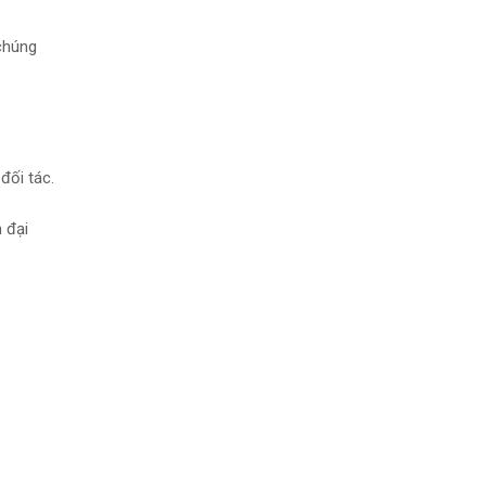
 chúng
đối tác.
 đại