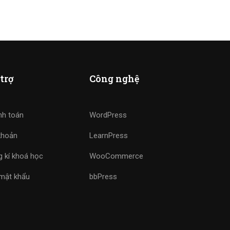
trợ
Công nghệ
nh toán
WordPress
khoản
LearnPress
 kí khoá học
WooCommerce
 mật khẩu
bbPress