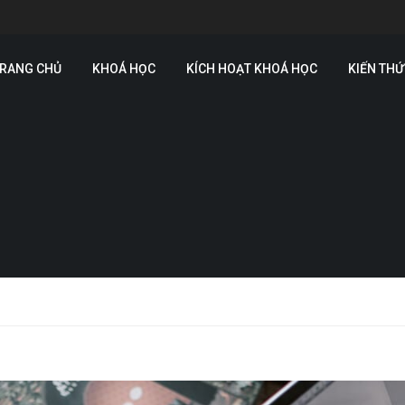
RANG CHỦ
KHOÁ HỌC
KÍCH HOẠT KHOÁ HỌC
KIẾN TH