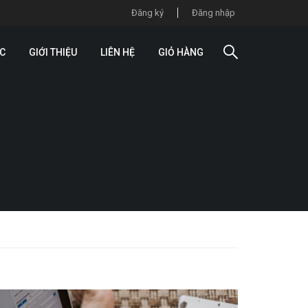
Đăng ký
Đăng nhập
ỨC
GIỚI THIỆU
LIÊN HỆ
GIỎ HÀNG