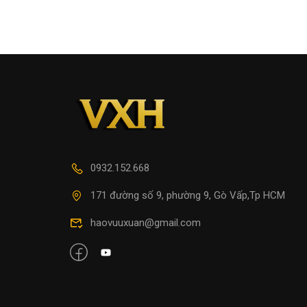
0932.152.668
171 đường số 9, phường 9, Gò Vấp,Tp HCM
haovuuxuan@gmail.com