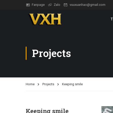
Fanpage
Zalo
vuuxuanhao@gmail.com
T
Projects
Home
Projects
Keeping smile
Keeping smile